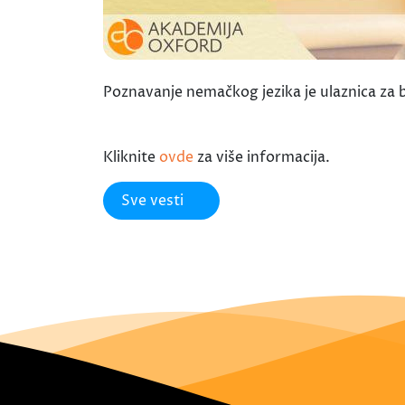
Poznavanje nemačkog jezika je ulaznica za b
Kliknite
ovde
za više informacija.
Sve vesti