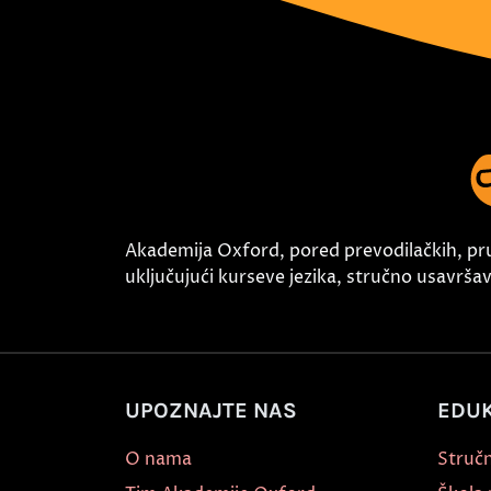
Akademija Oxford, pored prevodilačkih, pr
uključujući kurseve jezika, stručno usavršava
UPOZNAJTE NAS
EDUK
O nama
Stručn