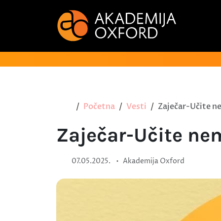
Početna
Vesti
Zaječar-Učite ne
Zaječar-Učite ne
•
07.05.2025.
Akademija Oxford