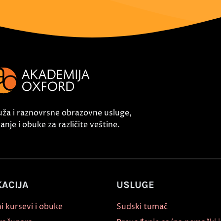
uža i raznovrsne obrazovne usluge,
nje i obuke za različite veštine.
ACIJA
USLUGE
i kursevi i obuke
Sudski tumač