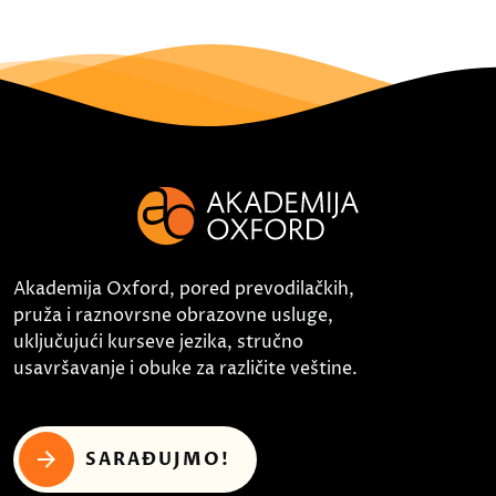
Akademija Oxford, pored prevodilačkih,
pruža i raznovrsne obrazovne usluge,
uključujući kurseve jezika, stručno
usavršavanje i obuke za različite veštine.
SARAĐUJMO!