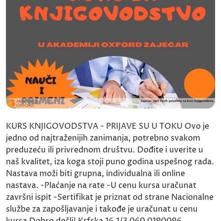
KURS KNJIGOVODSTVA - PRIJAVE SU U TOKU Ovo je
jedno od najtraženijih zanimanja, potrebno svakom
preduzeću ili privrednom društvu. Dođite i uverite u
naš kvalitet, iza koga stoji puno godina uspešnog rada.
Nastava moži biti grupna, individualna ili online
nastava. -Plaćanje na rate -U cenu kursa uračunat
završni ispit -Sertifikat je priznat od strane Nacionalne
službe za zapošljavanje i takođe je uračunat u cenu
kursa Dobro došli! Krfska 16,1/3 060 0190096