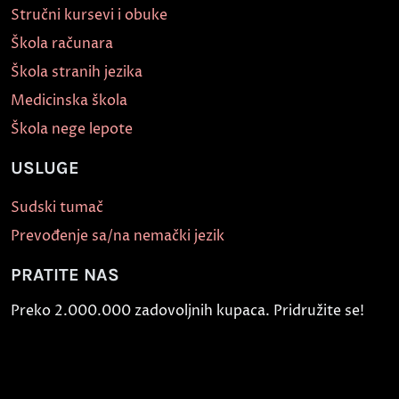
Stručni kursevi i obuke
Škola računara
Škola stranih jezika
Medicinska škola
Škola nege lepote
USLUGE
Sudski tumač
Prevođenje sa/na nemački jezik
PRATITE NAS
Preko 2.000.000 zadovoljnih kupaca. Pridružite se!