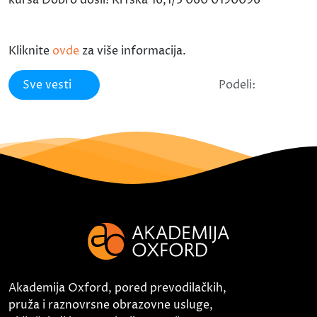
Kliknite
ovde
za više informacija.
Sve vesti
Podeli:
Akademija Oxford, pored prevodilačkih,
pruža i raznovrsne obrazovne usluge,