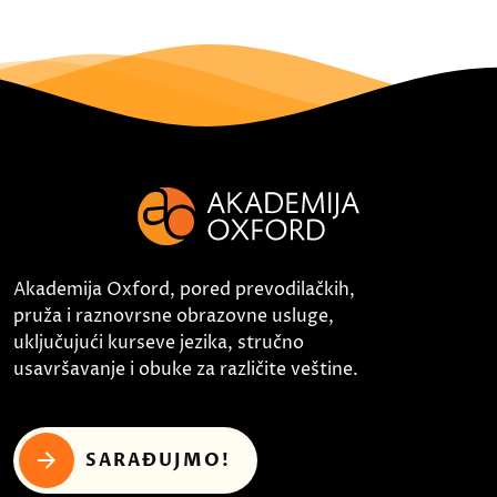
Akademija Oxford, pored prevodilačkih,
pruža i raznovrsne obrazovne usluge,
uključujući kurseve jezika, stručno
usavršavanje i obuke za različite veštine.
SARAĐUJMO!