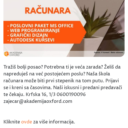
Tražiš bolji posao? Potrebna ti je veća zarada? Želiš da
napreduješ na već postojećem poslu? Naša škola
računara može biti prvi stepenik na tom putu. Prijavi
se i kreni sa časovima. Naši iskusni i predani predavači
te čekaju. Krfska 16, 1/3 0600190096
zajecar@akademijaoxford.com
Kliknite
ovde
za više informacija.