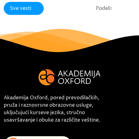
Sve vesti
Podeli:
Akademija Oxford, pored prevodilačkih,
pruža i raznovrsne obrazovne usluge,
uključujući kurseve jezika, stručno
usavršavanje i obuke za različite veštine.