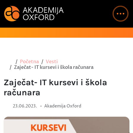
Početna
Vesti
Zaječat- IT kursevi i škola računara
Zaječat- IT kursevi i škola
računara
•
23.06.2023.
Akademija Oxford