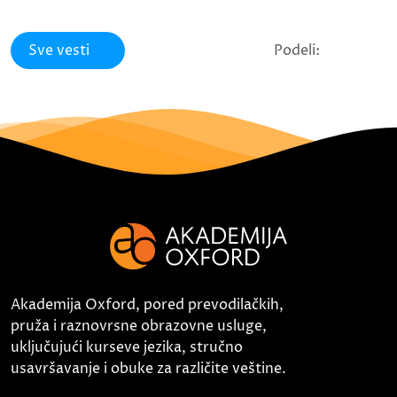
Sve vesti
Podeli:
Akademija Oxford, pored prevodilačkih,
pruža i raznovrsne obrazovne usluge,
uključujući kurseve jezika, stručno
usavršavanje i obuke za različite veštine.