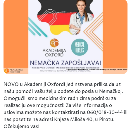
NOVO u Akademiji Oxford! Jedinstvena prilika da uz
našu pomoć i vašu želju dođete do posla u Nemačkoj.
Omogućili smo medicinskim radnicima podršku za
realizaciju ove mogućnosti! Za više informacija o
uslovima možete nas kontaktirati na 060/018-30-44 ili
nas posetite na adresi Knjaza Miloša 40, u Pirotu.
Očekujemo vas!