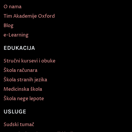
O nama
Tim Akademije Oxford
Blog
e-Learning
EDUKACIJA
Stručni kursevi i obuke
Škola računara
Škola stranih jezika
Medicinska škola
Škola nege lepote
USLUGE
Sudski tumač