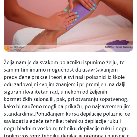
Želja nam je da svakom polazniku ispunimo želju, te
samim tim imamo mogućnost da usavršavanjem
predviđene prakse i teorije svi naši polaznici iz škole
odu zadovoljni svojim znanjem i pripremljeni na dalji
siguran i kvalitetan rad, u nekom od željenih
kozmetičkih salona ili, pak, pri otvaranju sopstvenog,
kako bi naučeno mogli da prikažu, po najsavremenijim
standardima.Pohađanjem kursa depilacije polaznici će
savladati sledeće tehnike: tehniku depilacije ruku i
nogu hladnim voskom; tehniku depilacije ruku i nogu
toplim voskom; tehniku depilacije prepona i nausnica;