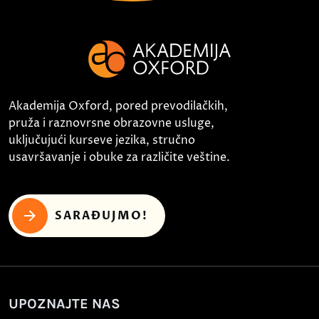
Akademija Oxford, pored prevodilačkih,
pruža i raznovrsne obrazovne usluge,
uključujući kurseve jezika, stručno
usavršavanje i obuke za različite veštine.
SARAĐUJMO!
UPOZNAJTE NAS