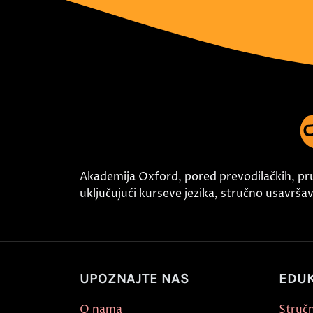
Akademija Oxford, pored prevodilačkih, pr
uključujući kurseve jezika, stručno usavršava
UPOZNAJTE NAS
EDUK
O nama
Stručn