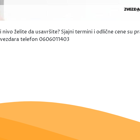
nivo želite da usavršite? Sjajni termini i odlične cene su p
 Zvezdara telefon 0606011403