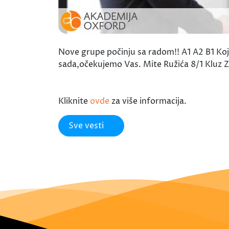
Nove grupe počinju sa radom!! A1 A2 B1 Koji 
sada,očekujemo Vas. Mite Ružića 8/1 Kluz
Kliknite
ovde
za više informacija.
Sve vesti