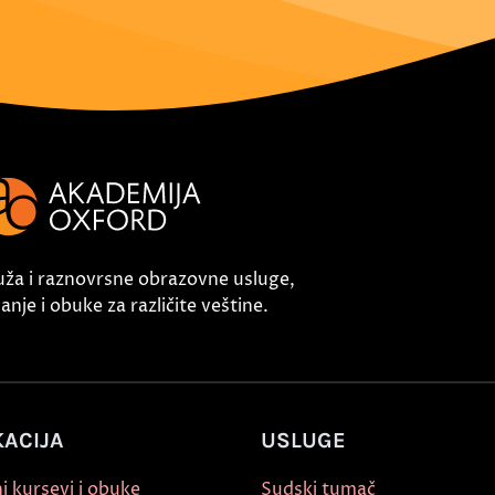
uža i raznovrsne obrazovne usluge,
nje i obuke za različite veštine.
ACIJA
USLUGE
i kursevi i obuke
Sudski tumač