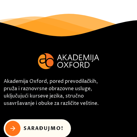
Akademija Oxford, pored prevodilačkih,
pruža i raznovrsne obrazovne usluge,
uključujući kurseve jezika, stručno
usavršavanje i obuke za različite veštine.
SARAĐUJMO!