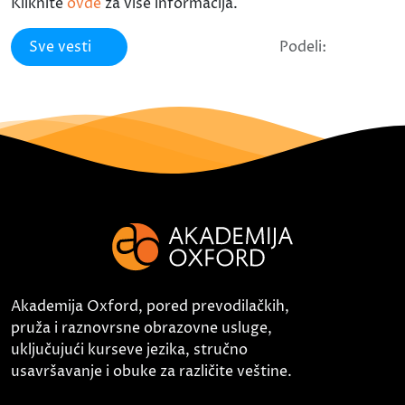
Kliknite
ovde
za više informacija.
Sve vesti
Podeli:
Akademija Oxford, pored prevodilačkih,
pruža i raznovrsne obrazovne usluge,
uključujući kurseve jezika, stručno
usavršavanje i obuke za različite veštine.