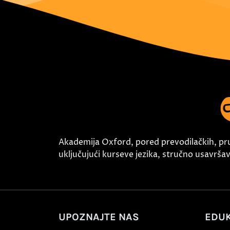
Akademija Oxford, pored prevodilačkih, pr
uključujući kurseve jezika, stručno usavršava
UPOZNAJTE NAS
EDUK