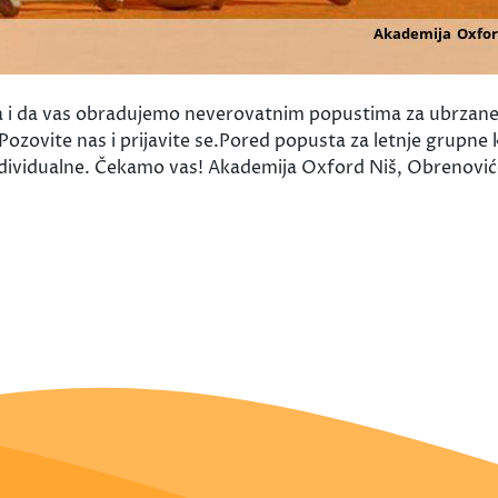
a i da vas obradujemo neverovatnim popustima za ubrzane
 Pozovite nas i prijavite se.Pored popusta za letnje grupn
luindividualne. Čekamo vas! Akademija Oxford Niš, Obren