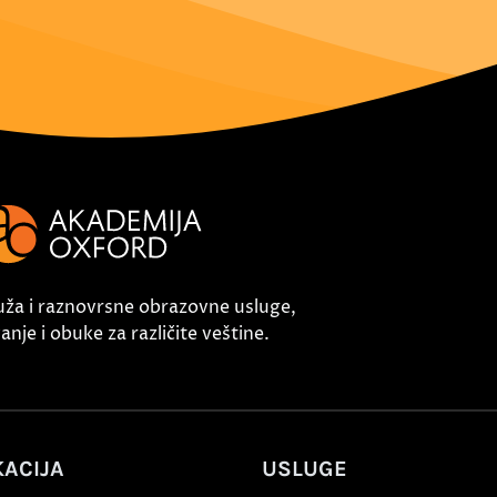
uža i raznovrsne obrazovne usluge,
nje i obuke za različite veštine.
ACIJA
USLUGE