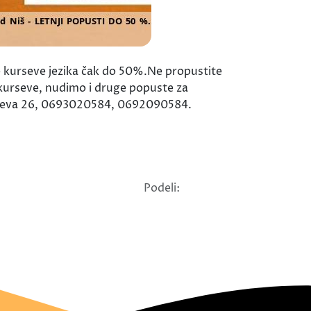
 kurseve jezika čak do 50%.Ne propustite
e kurseve, nudimo i druge popuste za
ovićeva 26, 0693020584, 0692090584.
Podeli: