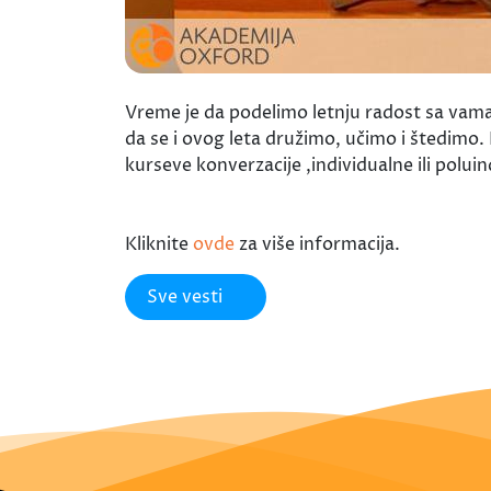
Vreme je da podelimo letnju radost sa vam
da se i ovog leta družimo, učimo i štedimo.
kurseve konverzacije ,individualne ili po
Kliknite
ovde
za više informacija.
Sve vesti