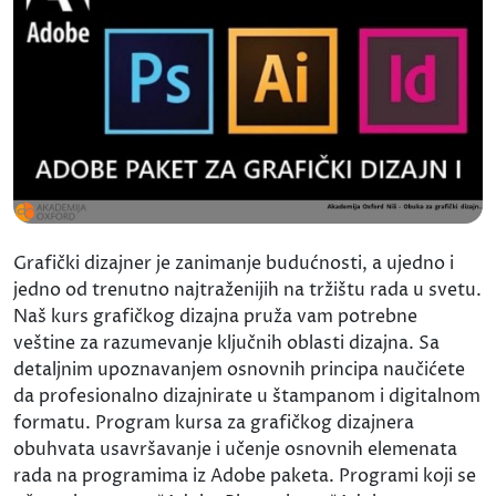
Grafički dizajner je zanimanje budućnosti, a ujedno i
jedno od trenutno najtraženijih na tržištu rada u svetu.
Naš kurs grafičkog dizajna pruža vam potrebne
veštine za razumevanje ključnih oblasti dizajna. Sa
detaljnim upoznavanjem osnovnih principa naučićete
da profesionalno dizajnirate u štampanom i digitalnom
formatu. Program kursa za grafičkog dizajnera
obuhvata usavršavanje i učenje osnovnih elemenata
rada na programima iz Adobe paketa. Programi koji se