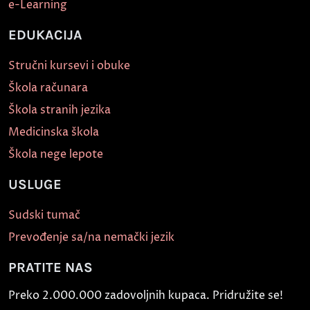
e-Learning
EDUKACIJA
Stručni kursevi i obuke
Škola računara
Škola stranih jezika
Medicinska škola
Škola nege lepote
USLUGE
Sudski tumač
Prevođenje sa/na nemački jezik
PRATITE NAS
Preko 2.000.000 zadovoljnih kupaca. Pridružite se!