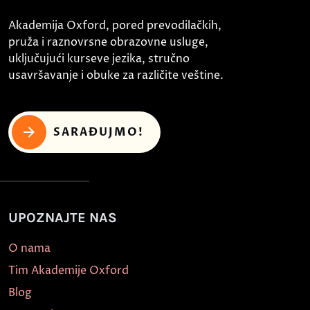
Akademija Oxford, pored prevodilačkih,
pruža i raznovrsne obrazovne usluge,
uključujući kurseve jezika, stručno
usavršavanje i obuke za različite veštine.
SARAĐUJMO!
UPOZNAJTE NAS
O nama
Tim Akademije Oxford
Blog