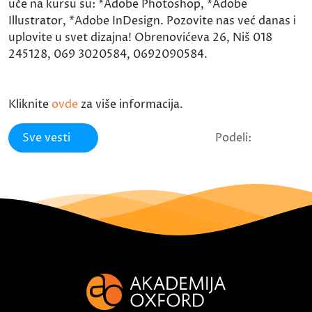
uče na kursu su: *Adobe Photoshop, *Adobe
Illustrator, *Adobe InDesign. Pozovite nas već danas i
uplovite u svet dizajna! Obrenovićeva 26, Niš 018
245128, 069 3020584, 0692090584.
Kliknite
ovde
za više informacija.
Sve vesti
Podeli: