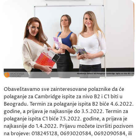
Obaveštavamo sve zainteresovane polaznike da će
polaganje za Cambridge ispite za nivo B2 i C1 biti u
Beogradu. Termin za polaganje ispita B2 biće 4.6.2022.
godine, a prijava je najkasnije do 3.5.2022. Termin za
polaganje ispita C1 biće 7.5.2022. godine, a prijava je
najkasnije do 1.4.2022. Prijavu možete izvršiti pozivom
na brojeve: 018245128, 0693020584, 0692090584, ili