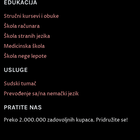
EDUKACIJA
Stručni kursevi i obuke
Škola računara
Škola stranih jezika
Medicinska škola
Škola nege lepote
USLUGE
Sudski tumač
Prevođenje sa/na nemački jezik
PRATITE NAS
Preko 2.000.000 zadovoljnih kupaca. Pridružite se!