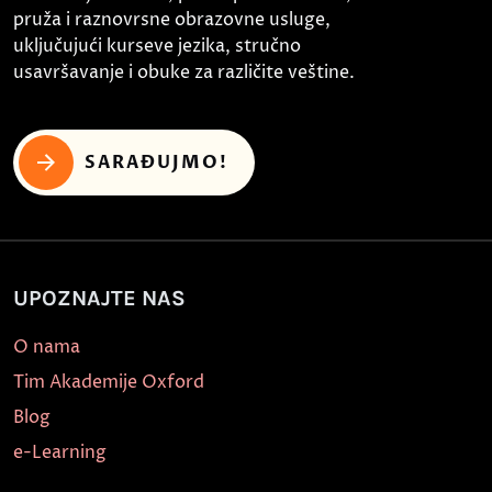
pruža i raznovrsne obrazovne usluge,
uključujući kurseve jezika, stručno
usavršavanje i obuke za različite veštine.
SARAĐUJMO!
UPOZNAJTE NAS
O nama
Tim Akademije Oxford
Blog
e-Learning