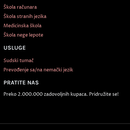
Škola računara
Škola stranih jezika
Medicinska škola
Škola nege lepote
USLUGE
Sudski tumač
Prevođenje sa/na nemački jezik
PRATITE NAS
Preko 2.000.000 zadovoljnih kupaca. Pridružite se!