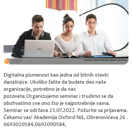
Digitalna pismenost kao jedna od bitnih stavki
današnjice. Ukoliko želite da budete deo naše
organizacije, potrebno je da nas
pozovete.Organizujemo seminar i trudimo se da
obuhvatimo sve ono što je najpotrebnije vama.
Seminar se održava 23.07.2022. Požurite sa prijavama.
Čekamo vas! Akademija Oxford Niš, Obrenovićeva 26 .
0693020584,0692090584,