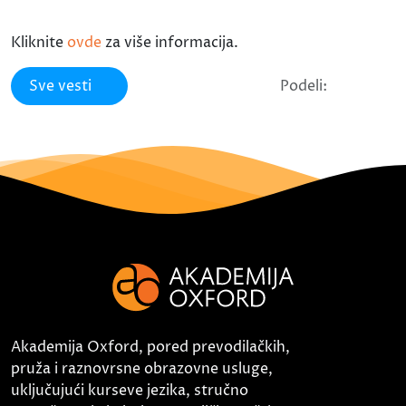
Kliknite
ovde
za više informacija.
Sve vesti
Podeli:
Akademija Oxford, pored prevodilačkih,
pruža i raznovrsne obrazovne usluge,
uključujući kurseve jezika, stručno