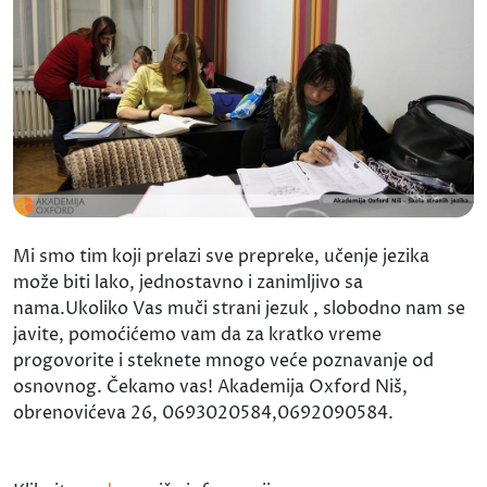
Mi smo tim koji prelazi sve prepreke, učenje jezika
može biti lako, jednostavno i zanimljivo sa
nama.Ukoliko Vas muči strani jezuk , slobodno nam se
javite, pomoćićemo vam da za kratko vreme
progovorite i steknete mnogo veće poznavanje od
osnovnog. Čekamo vas! Akademija Oxford Niš,
obrenovićeva 26, 0693020584,0692090584.