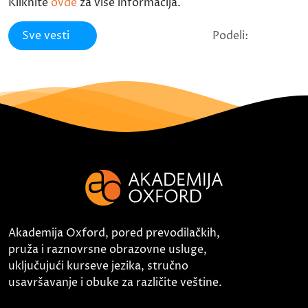
Kliknite
ovde
za više informacija.
Sve vesti
Podeli:
Akademija Oxford, pored prevodilačkih,
pruža i raznovrsne obrazovne usluge,
uključujući kurseve jezika, stručno
usavršavanje i obuke za različite veštine.