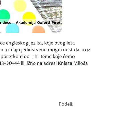
e engleskog jezika, koje ovog leta
godina imaju jedinstvenu mogućnost da kroz
 sa početkom od 11h. Teme koje ćemo
-30-44 ili lično na adresi Knjaza Miloša
Podeli: