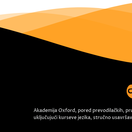
Akademija Oxford, pored prevodilačkih, pr
uključujući kurseve jezika, stručno usavršava