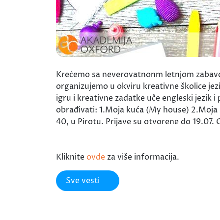
Krećemo sa neverovatnonm letnjom zabavom z
organizujemo u okviru kreativne školice jez
igru i kreativne zadatke uče engleski jezik
obrađivati: 1.Moja kuća (My house) 2.Moja 
40, u Pirotu. Prijave su otvorene do 19.07.
Kliknite
ovde
za više informacija.
Sve vesti