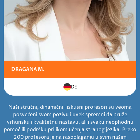
DRAGANA M.
DE
Naši stručni, dinamični i iskusni profesori su veoma
posvećeni svom pozivu i uvek spremni da pruže
vrhunsku i kvalitetnu nastavu, ali i svaku neophodnu
pomoć ili podršku prilikom učenja stranog jezika. Preko
200 profesora je na raspolaganju u svim našim