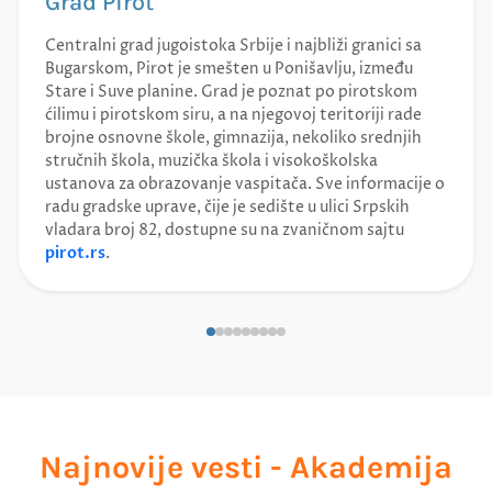
Grad Pirot
Centralni grad jugoistoka Srbije i najbliži granici sa
Bugarskom, Pirot je smešten u Ponišavlju, između
Stare i Suve planine. Grad je poznat po pirotskom
ćilimu i pirotskom siru, a na njegovoj teritoriji rade
brojne osnovne škole, gimnazija, nekoliko srednjih
stručnih škola, muzička škola i visokoškolska
ustanova za obrazovanje vaspitača. Sve informacije o
radu gradske uprave, čije je sedište u ulici Srpskih
vladara broj 82, dostupne su na zvaničnom sajtu
pirot.rs
.
Najnovije vesti - Akademija