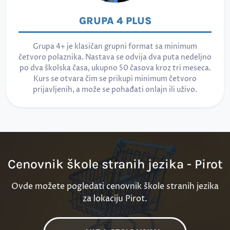
GRUPA 4 PLUS
Grupa 4+ je klasičan grupni format sa minimum
četvoro polaznika. Nastava se odvija dva puta nedeljno
po dva školska časa, ukupno 50 časova kroz tri meseca.
Kurs se otvara čim se prikupi minimum četvoro
prijavljenih, a može se pohađati onlajn ili uživo.
Cenovnik škole stranih jezika - Pirot
Ovde možete pogledati cenovnik škole stranih jezika
za lokaciju Pirot.