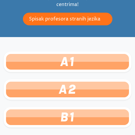
centrima!
Spisak profesora stranih jezika
A1
A2
B1