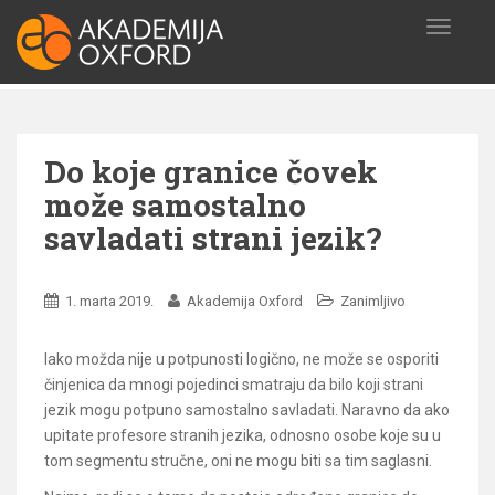
S
T
k
O
i
G
p
G
t
L
o
E
Do koje granice čovek
N
m
A
a
može samostalno
V
i
savladati strani jezik?
I
n
G
c
A
o
T
1. marta 2019.
Akademija Oxford
Zanimljivo
I
n
O
t
Iako možda nije u potpunosti logično, ne može se osporiti
N
e
činjenica da mnogi pojedinci smatraju da bilo koji strani
n
jezik mogu potpuno samostalno savladati. Naravno da ako
t
upitate profesore stranih jezika, odnosno osobe koje su u
tom segmentu stručne, oni ne mogu biti sa tim saglasni.