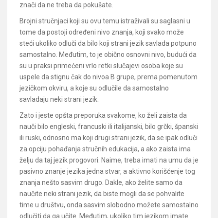
znači da ne treba da pokušate.
Brojni stručnjaci koji su ovu temu istraživali su saglasni u
tome da postoji određeni nivo znanja, koji svako može
steći ukoliko odluči da bilo koji strani jezik savlada potpuno
samostalno. Međutim, to je obično osnovni nivo, budući da
su u praksi primećeni vrlo retki slučajevi osoba koje su
uspele da stignu čak do nivoa B grupe, prema pomenutom
jezičkom okviru, a koje su odlučile da samostalno
savladaju neki strani jezik.
Zato i jeste opšta preporuka svakome, ko želi zaista da
nauči bilo engleski, francuski ili italijanski, bilo grčki, španski
ili ruski, odnosno ma koji drugi strani jezik, da se ipak odluči
za opciju pohađanja stručnih edukacija, a ako zaista ima
želju da taj jezik progovori. Naime, treba imati na umu da je
pasivno znanje jezika jedna stvar, a aktivno korišćenje tog
znanja nešto sasvim drugo. Dakle, ako želite samo da
naučite neki strani jezik, da biste mogli da se pohvalite
time u društvu, onda sasvim slobodno možete samostalno
odlučiti da ga učite. Međutim, ukoliko tim jezikom imate