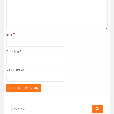
Ime
*
E-pošta
*
Veb mesto
Traži