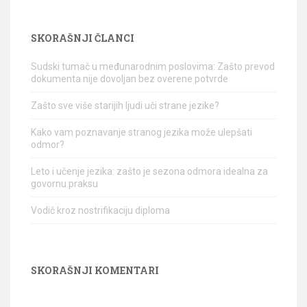
SKORAŠNJI ČLANCI
Sudski tumač u međunarodnim poslovima: Zašto prevod
dokumenta nije dovoljan bez overene potvrde
Zašto sve više starijih ljudi uči strane jezike?
Kako vam poznavanje stranog jezika može ulepšati
odmor?
Leto i učenje jezika: zašto je sezona odmora idealna za
govornu praksu
Vodič kroz nostrifikaciju diploma
SKORAŠNJI KOMENTARI