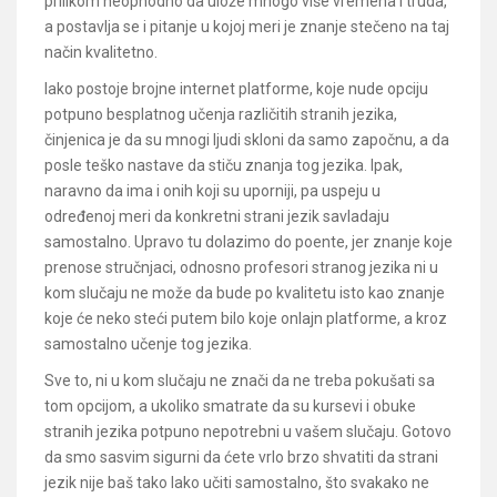
prilikom neophodno da ulože mnogo više vremena i truda,
a postavlja se i pitanje u kojoj meri je znanje stečeno na taj
način kvalitetno.
Iako postoje brojne internet platforme, koje nude opciju
potpuno besplatnog učenja različitih stranih jezika,
činjenica je da su mnogi ljudi skloni da samo započnu, a da
posle teško nastave da stiču znanja tog jezika. Ipak,
naravno da ima i onih koji su uporniji, pa uspeju u
određenoj meri da konkretni strani jezik savladaju
samostalno. Upravo tu dolazimo do poente, jer znanje koje
prenose stručnjaci, odnosno profesori stranog jezika ni u
kom slučaju ne može da bude po kvalitetu isto kao znanje
koje će neko steći putem bilo koje onlajn platforme, a kroz
samostalno učenje tog jezika.
Sve to, ni u kom slučaju ne znači da ne treba pokušati sa
tom opcijom, a ukoliko smatrate da su kursevi i obuke
stranih jezika potpuno nepotrebni u vašem slučaju. Gotovo
da smo sasvim sigurni da ćete vrlo brzo shvatiti da strani
jezik nije baš tako lako učiti samostalno, što svakako ne