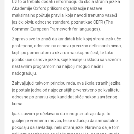
Uz to bi trebalo dodati i informaciju da škola stranih jezika
Akademije Oxford prilikom organizacije nastave
maksimalno poštuje pravila, koja navodi trenutno važeći
jezički okvir, odnosno standard, poznat kao CEFR (The
Common European Framework for languages).
Zapravo sve to znači da kandidati bilo kojoj strani jezik uče
postepeno, odnosno na osnovu precizno definisanih nivoa,
kojih po pomenutom u okviru ima ukupno šest, te tako
polako uče osnove jezika, koje kasnije u skladu sa važećim
nastavnim programom na najbolji mogući način i
nadograđuju.
Zahvaljujući takvom principu rada, ova škola stranih jezika
je postala jedna od najpoznatijih prvenstveno po kvalitetu,
odnosno po znanju koje kandidat stiče nakon završenog
kursa.
Ipak, sasvim je očekivano da mnogi smatraju da je to
gubljenje vremena i novca, te se odlučuju da samostalno
pokušaju da savladaju neki strani jezik. Naravno da je tom