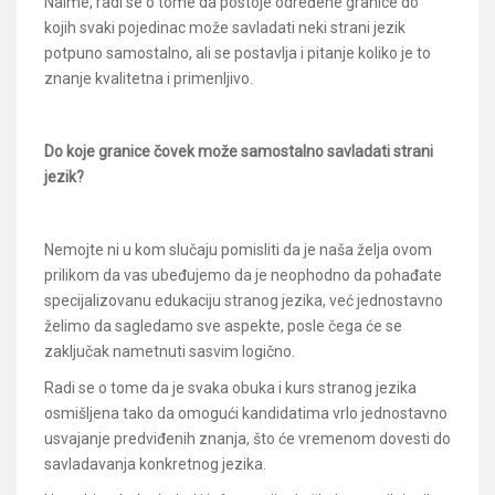
Naime, radi se o tome da postoje određene granice do
kojih svaki pojedinac može savladati neki strani jezik
potpuno samostalno, ali se postavlja i pitanje koliko je to
znanje kvalitetna i primenljivo.
Do koje granice čovek može samostalno savladati strani
jezik?
Nemojte ni u kom slučaju pomisliti da je naša želja ovom
prilikom da vas ubeđujemo da je neophodno da pohađate
specijalizovanu edukaciju stranog jezika, već jednostavno
želimo da sagledamo sve aspekte, posle čega će se
zaključak nametnuti sasvim logično.
Radi se o tome da je svaka obuka i kurs stranog jezika
osmišljena tako da omogući kandidatima vrlo jednostavno
usvajanje predviđenih znanja, što će vremenom dovesti do
savladavanja konkretnog jezika.