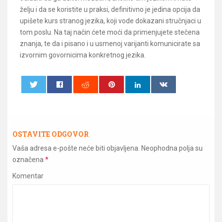
želju i da se koristite u praksi, definitivno je jedina opcija da
upišete kurs stranog jezika, koji vode dokazani stručnjaci u
tom poslu. Na taj način ćete moći da primenjujete stečena
znanja, te da i pisano i u usmenoj varijanti komunicirate sa
izvornim govornicima konkretnog jezika.
0
0
OSTAVITE ODGOVOR
Vaša adresa e-pošte neće biti objavljena.
Neophodna polja su
označena
*
Komentar