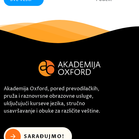
Akademija Oxford, pored prevodilačkih,
pruža i raznovrsne obrazovne usluge,
uključujući kurseve jezika, stručno
usavršavanje i obuke za različite veštine.
SARAĐUJMO!