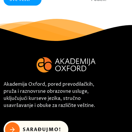
Akademija Oxford, pored prevodilačkih,
pruža i raznovrsne obrazovne usluge,
uključujući kurseve jezika, stručno
usavršavanje i obuke za različite veštine.
SARAĐUJMO!