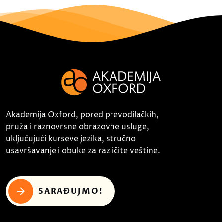
Akademija Oxford, pored prevodilačkih,
pruža i raznovrsne obrazovne usluge,
uključujući kurseve jezika, stručno
usavršavanje i obuke za različite veštine.
SARAĐUJMO!