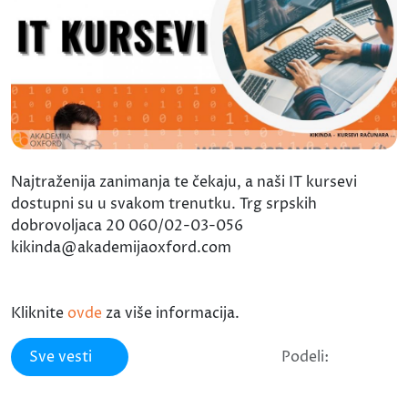
Najtraženija zanimanja te čekaju, a naši IT kursevi
dostupni su u svakom trenutku. Trg srpskih
dobrovoljaca 20 060/02-03-056
kikinda@akademijaoxford.com
Kliknite
ovde
za više informacija.
Sve vesti
Podeli: