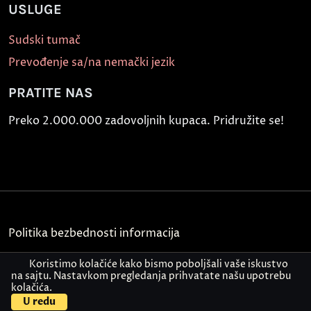
USLUGE
Sudski tumač
Prevođenje sa/na nemački jezik
PRATITE NAS
Preko 2.000.000 zadovoljnih kupaca. Pridružite se!
Politika bezbednosti informacija
Kontakt
Koristimo kolačiće kako bismo poboljšali vaše iskustvo
na sajtu. Nastavkom pregledanja prihvatate našu upotrebu
kolačića.
© Akademija Oxford 2026.
U redu