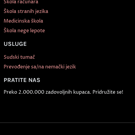
Škola računara
Škola stranih jezika
Medicinska škola
Škola nege lepote
USLUGE
Sudski tumač
Prevođenje sa/na nemački jezik
PRATITE NAS
Preko 2.000.000 zadovoljnih kupaca. Pridružite se!