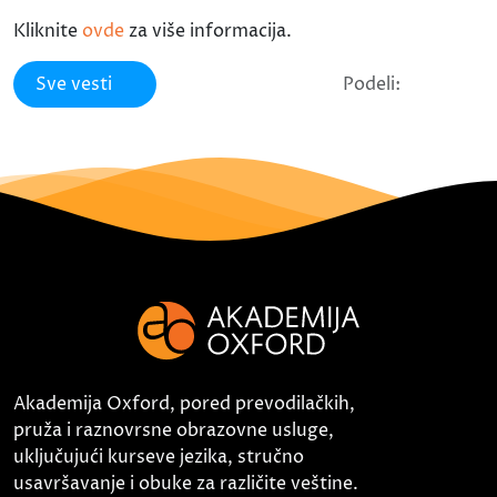
Kliknite
ovde
za više informacija.
Sve vesti
Podeli:
Akademija Oxford, pored prevodilačkih,
pruža i raznovrsne obrazovne usluge,
uključujući kurseve jezika, stručno
usavršavanje i obuke za različite veštine.