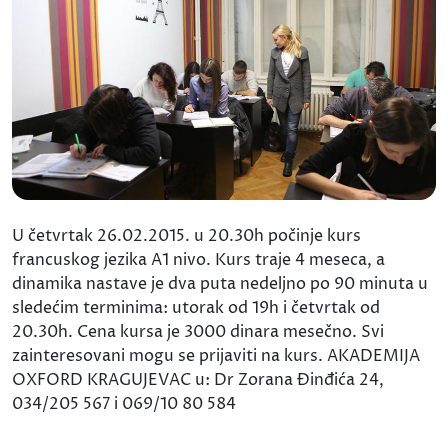
U četvrtak 26.02.2015. u 20.30h počinje kurs
francuskog jezika A1 nivo. Kurs traje 4 meseca, a
dinamika nastave je dva puta nedeljno po 90 minuta u
sledećim terminima: utorak od 19h i četvrtak od
20.30h. Cena kursa je 3000 dinara mesečno. Svi
zainteresovani mogu se prijaviti na kurs. AKADEMIJA
OXFORD KRAGUJEVAC u: Dr Zorana Đinđića 24,
034/205 567 i 069/10 80 584