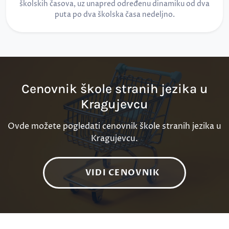
školskih časova, uz unapred određenu dinamiku od dva
puta po dva školska časa nedeljno.
Cenovnik škole stranih jezika u
Kragujevcu
Ovde možete pogledati cenovnik škole stranih jezika u
Kragujevcu.
VIDI CENOVNIK