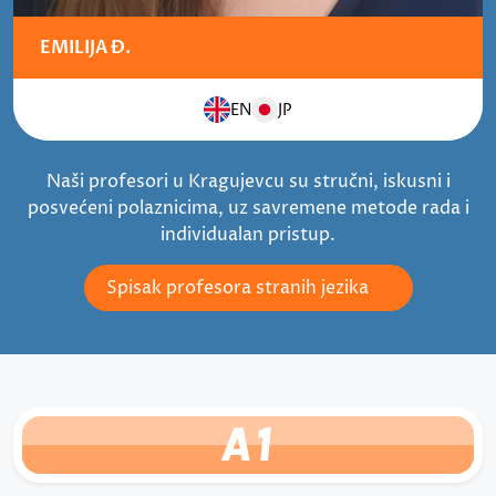
EMILIJA Đ.
EN
JP
Naši profesori u Kragujevcu su stručni, iskusni i
posvećeni polaznicima, uz savremene metode rada i
individualan pristup.
Spisak profesora stranih jezika
A1