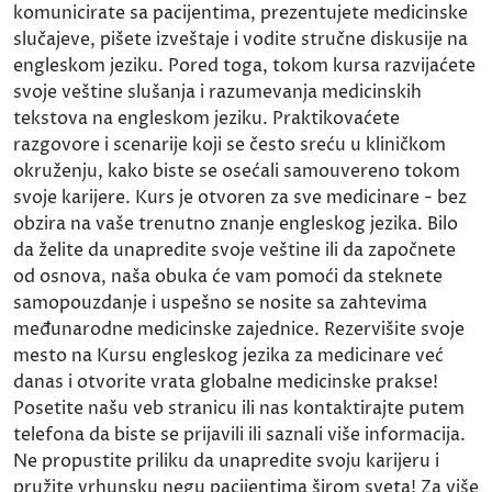
komunicirate sa pacijentima, prezentujete medicinske
slučajeve, pišete izveštaje i vodite stručne diskusije na
engleskom jeziku. Pored toga, tokom kursa razvijaćete
svoje veštine slušanja i razumevanja medicinskih
tekstova na engleskom jeziku. Praktikovaćete
razgovore i scenarije koji se često sreću u kliničkom
okruženju, kako biste se osećali samouvereno tokom
svoje karijere. Kurs je otvoren za sve medicinare - bez
obzira na vaše trenutno znanje engleskog jezika. Bilo
da želite da unapredite svoje veštine ili da započnete
od osnova, naša obuka će vam pomoći da steknete
samopouzdanje i uspešno se nosite sa zahtevima
međunarodne medicinske zajednice. Rezervišite svoje
mesto na Kursu engleskog jezika za medicinare već
danas i otvorite vrata globalne medicinske prakse!
Posetite našu veb stranicu ili nas kontaktirajte putem
telefona da biste se prijavili ili saznali više informacija.
Ne propustite priliku da unapredite svoju karijeru i
pružite vrhunsku negu pacijentima širom sveta! Za više