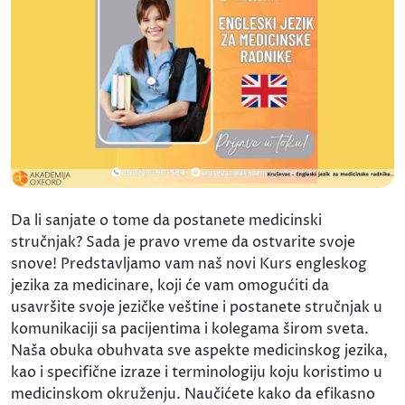
Da li sanjate o tome da postanete medicinski
stručnjak? Sada je pravo vreme da ostvarite svoje
snove! Predstavljamo vam naš novi Kurs engleskog
jezika za medicinare, koji će vam omogućiti da
usavršite svoje jezičke veštine i postanete stručnjak u
komunikaciji sa pacijentima i kolegama širom sveta.
Naša obuka obuhvata sve aspekte medicinskog jezika,
kao i specifične izraze i terminologiju koju koristimo u
medicinskom okruženju. Naučićete kako da efikasno