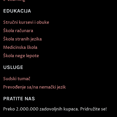
EDUKACIJA
Stručni kursevi i obuke
Škola računara
Škola stranih jezika
Medicinska škola
Škola nege lepote
USLUGE
Sudski tumač
Prevođenje sa/na nemački jezik
PRATITE NAS
Preko 2.000.000 zadovoljnih kupaca. Pridružite se!