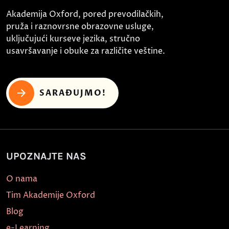
Akademija Oxford, pored prevodilačkih,
pruža i raznovrsne obrazovne usluge,
uključujući kurseve jezika, stručno
usavršavanje i obuke za različite veštine.
SARAĐUJMO!
UPOZNAJTE NAS
O nama
Tim Akademije Oxford
Blog
e-Learning