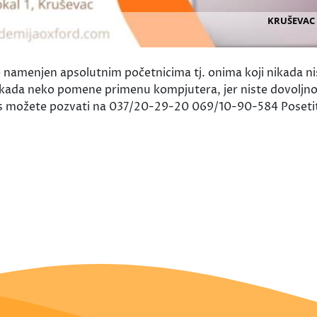
enjen apsolutnim početnicima tj. onima koji nikada nisu 
t kada neko pomene primenu kompjutera, jer niste dovoljno 
 nas možete pozvati na 037/20-29-20 069/10-90-584 Posetit