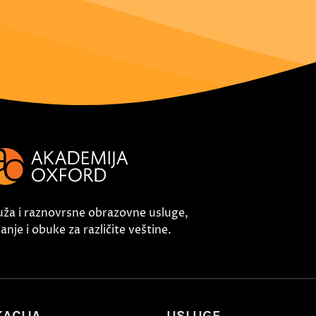
uža i raznovrsne obrazovne usluge,
nje i obuke za različite veštine.
ACIJA
USLUGE