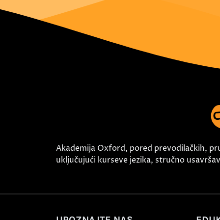
Akademija Oxford, pored prevodilačkih, pr
uključujući kurseve jezika, stručno usavršava
UPOZNAJTE NAS
EDUK