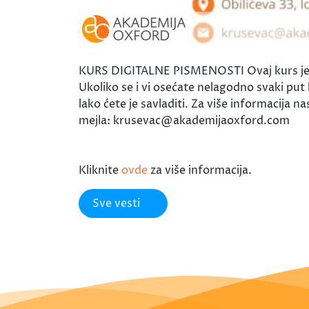
KURS DIGITALNE PISMENOSTI Ovaj kurs je nam
Ukoliko se i vi osećate nelagodno svaki pu
lako ćete je savladiti. Za više informacija
mejla: krusevac@akademijaoxford.com
Kliknite
ovde
za više informacija.
Sve vesti