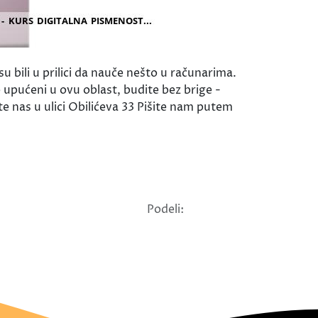
bili u prilici da nauče nešto u računarima.
upućeni u ovu oblast, budite bez brige -
e nas u ulici Obilićeva 33 Pišite nam putem
Podeli: