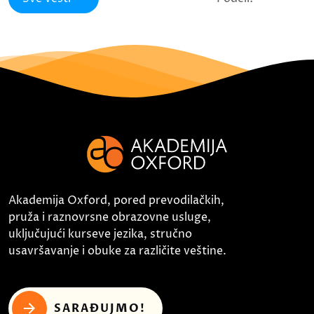
Akademija Oxford, pored prevodilačkih,
pruža i raznovrsne obrazovne usluge,
uključujući kurseve jezika, stručno
usavršavanje i obuke za različite veštine.
SARAĐUJMO!