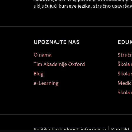
uključujući kurseve jezika, stručno usavršava
UPOZNAJTE NAS
EDUK
O nama
Stručn
Tim Akademije Oxford
Škola
Blog
Škola 
e-Learning
Medic
Škola 
Politika bezbednosti informacija
Kontakt