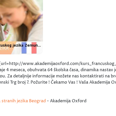
rs [url=http://www.akademijaoxford.com/kurs_francuskog_j
aje 4 meseca, obuhvata 64 školska časa, dinamika nastav j
 Za detaljnije informacije možete nas kontaktirati na bro
Senski Trg broj 7. Požurite ! Čekamo Vas ! Vaša Akademija O
a stranih jezika Beograd
- Akademija Oxford