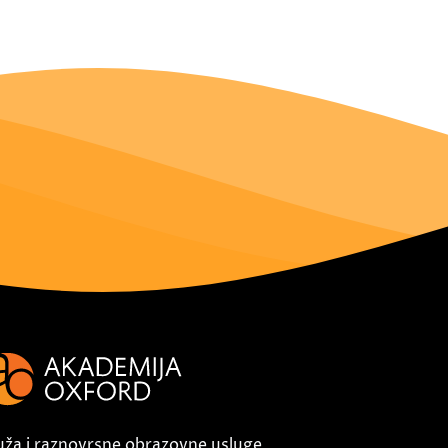
uža i raznovrsne obrazovne usluge,