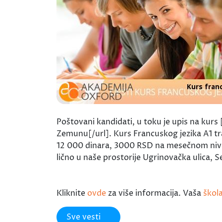
Poštovani kandidati, u toku je upis na ku
Zemunu[/url]. Kurs Francuskog jezika A1 tr
12 000 dinara, 3000 RSD na mesečnom nivou.
lično u naše prostorije Ugrinovačka ulica, 
Kliknite
ovde
za više informacija. Vaša
škol
Sve vesti