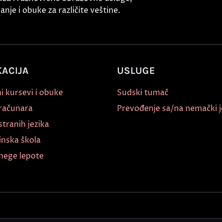
nje i obuke za različite veštine.
ACIJA
USLUGE
i kursevi i obuke
Sudski tumač
 računara
Prevođenje sa/na nemački j
stranih jezika
inska škola
nege lepote