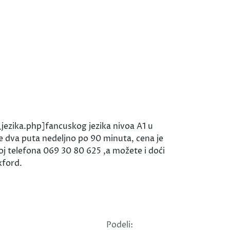
ezika.php]fancuskog jezika nivoa A1 u
e dva puta nedeljno po 90 minuta, cena je
j telefona 069 30 80 625 ,a možete i doći
xford.
Podeli: