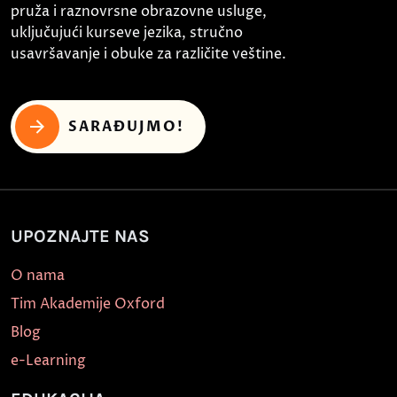
pruža i raznovrsne obrazovne usluge,
uključujući kurseve jezika, stručno
usavršavanje i obuke za različite veštine.
SARAĐUJMO!
UPOZNAJTE NAS
O nama
Tim Akademije Oxford
Blog
e-Learning