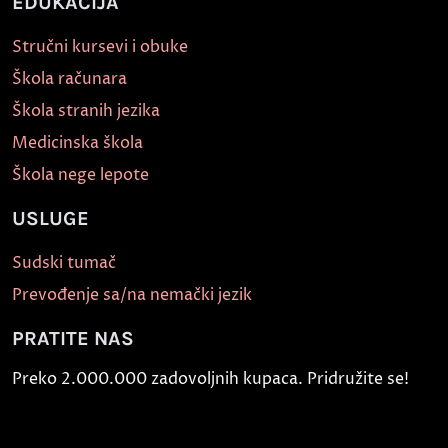
EDUKACIJA
Stručni kursevi i obuke
Škola računara
Škola stranih jezika
Medicinska škola
Škola nege lepote
USLUGE
Sudski tumač
Prevođenje sa/na nemački jezik
PRATITE NAS
Preko 2.000.000 zadovoljnih kupaca. Pridružite se!