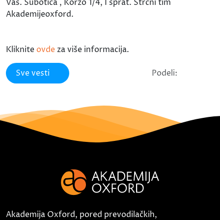
Vas. Subotica , Korzo 1/4, I sprat. Strčni tim
Akademijeoxford.
Kliknite
ovde
za više informacija.
Sve vesti
Podeli:
Akademija Oxford, pored prevodilačkih,