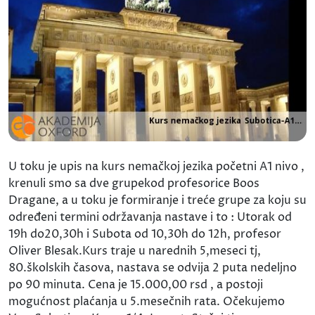
U toku je upis na kurs nemačkoj jezika početni A1 nivo ,
krenuli smo sa dve grupekod profesorice Boos
Dragane, a u toku je formiranje i treće grupe za koju su
određeni termini održavanja nastave i to : Utorak od
19h do20,30h i Subota od 10,30h do 12h, profesor
Oliver Blesak.Kurs traje u narednih 5,meseci tj,
80.školskih časova, nastava se odvija 2 puta nedeljno
po 90 minuta. Cena je 15.000,00 rsd , a postoji
mogućnost plaćanja u 5.mesečnih rata. Očekujemo