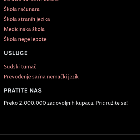
Škola računara
Škola stranih jezika
Medicinska škola
Škola nege lepote
USLUGE
Sudski tumač
Prevođenje sa/na nemački jezik
PRATITE NAS
Preko 2.000.000 zadovoljnih kupaca. Pridružite se!