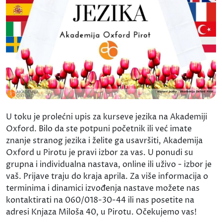
U toku je prolećni upis za kurseve jezika na Akademiji
Oxford. Bilo da ste potpuni početnik ili već imate
znanje stranog jezika i želite ga usavršiti, Akademija
Oxford u Pirotu je pravi izbor za vas. U ponudi su
grupna i individualna nastava, online ili uživo - izbor je
vaš. Prijave traju do kraja aprila. Za više informacija o
terminima i dinamici izvođenja nastave možete nas
kontaktirati na 060/018-30-44 ili nas posetite na
adresi Knjaza Miloša 40, u Pirotu. Očekujemo vas!