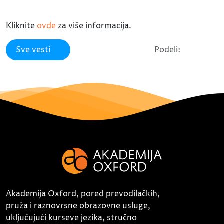
Kliknite
ovde
za više informacija.
Sve vesti
Podeli:
Akademija Oxford, pored prevodilačkih,
pruža i raznovrsne obrazovne usluge,
uključujući kurseve jezika, stručno