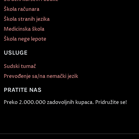
Škola računara
Škola stranih jezika
Medicinska škola
Škola nege lepote
USLUGE
Sudski tumač
Prevođenje sa/na nemački jezik
PRATITE NAS
Preko 2.000.000 zadovoljnih kupaca. Pridružite se!