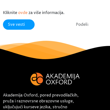
Kliknite
ovde
za više informacija.
Sve vesti
Podeli:
Akademija Oxford, pored prevodilačkih,
pruža i raznovrsne obrazovne usluge,
uključujući kurseve jezika, stručno