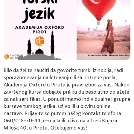
Bilo da želite naučiti da govorite turski iz hobija, radi
sporazumevanja na letovanju ili za potrebe posla,
Akademija Oxford u Pirotu je pravi izbor za vas. Nakon
završenog kursa dobijate priliku da besplatno polažete
za naš sertifikat. U ponudi imamo individualne i grupne
kurseve turskog jezika, uživo ili u okviru online
nastave. Prijavite se putem našeg kontakt telefona
060/018-30-44, e-maila ili uživo na adresi Knjaza
Miloša 40, u Pirotu. Očekujemo vas!