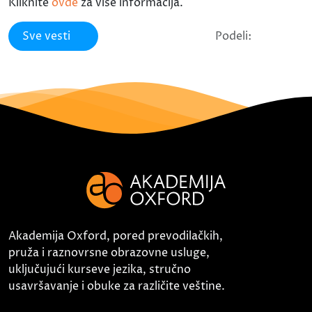
Kliknite
ovde
za više informacija.
Sve vesti
Podeli:
Akademija Oxford, pored prevodilačkih,
pruža i raznovrsne obrazovne usluge,
uključujući kurseve jezika, stručno
usavršavanje i obuke za različite veštine.