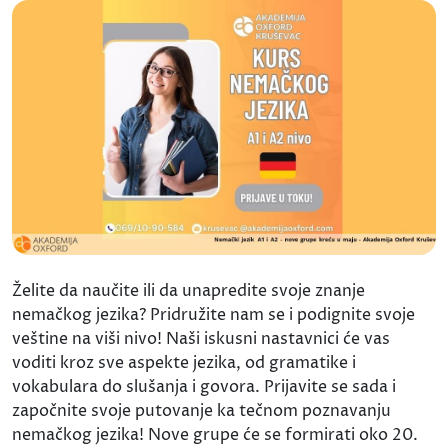
Želite da naučite ili da unapredite svoje znanje
nemačkog jezika? Pridružite nam se i podignite svoje
veštine na viši nivo! Naši iskusni nastavnici će vas
voditi kroz sve aspekte jezika, od gramatike i
vokabulara do slušanja i govora. Prijavite se sada i
započnite svoje putovanje ka tečnom poznavanju
nemačkog jezika! Nove grupe će se formirati oko 20.