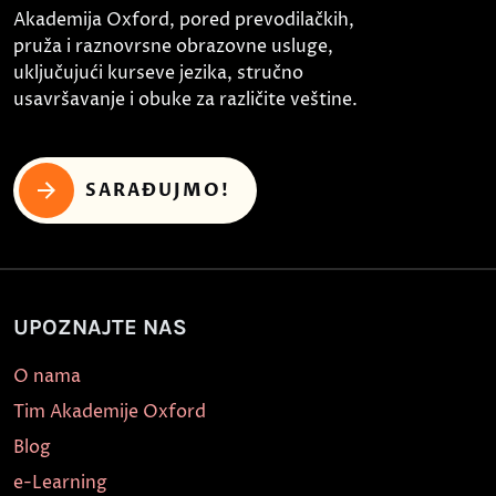
Akademija Oxford, pored prevodilačkih,
pruža i raznovrsne obrazovne usluge,
uključujući kurseve jezika, stručno
usavršavanje i obuke za različite veštine.
SARAĐUJMO!
UPOZNAJTE NAS
O nama
Tim Akademije Oxford
Blog
e-Learning