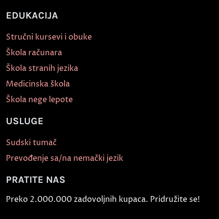
EDUKACIJA
Stručni kursevi i obuke
Škola računara
Škola stranih jezika
Medicinska škola
Škola nege lepote
USLUGE
Sudski tumač
Prevođenje sa/na nemački jezik
PRATITE NAS
Preko 2.000.000 zadovoljnih kupaca. Pridružite se!