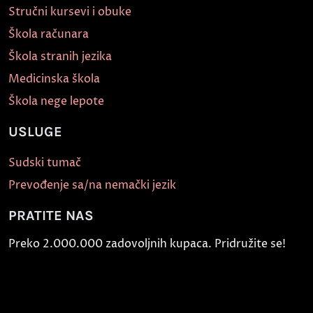
Stručni kursevi i obuke
Škola računara
Škola stranih jezika
Medicinska škola
Škola nege lepote
USLUGE
Sudski tumač
Prevođenje sa/na nemački jezik
PRATITE NAS
Preko 2.000.000 zadovoljnih kupaca. Pridružite se!