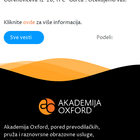
Kliknite
ovde
za više informacija.
Sve vesti
Podeli:
Akademija Oxford, pored prevodilačkih,
pruža i raznovrsne obrazovne usluge,