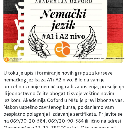
U toku je upis i formiranje novih grupa za kurseve
nemačkog jezika za A1 i A2 nivo. Bilo da vam je
potrebno znanje nemačkog radi zaposlenja, preseljenja
ili jednostavno želite obogatiti svoje veštine novim
jezikom, Akademija Oxford u NIšu je pravi izbor za vas.
Nakon uspešno završenog kursa, poklanjamo vam
besplatno polaganje i izdavanje sertifikata. Prijavite se
na 069/30-20-584, 069/20-90-584 ili lično na adresi
Obrenovićeva 12-26, TPC "Gorča". Očekujemo vas!