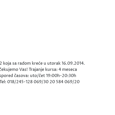
k B2 koja sa radom kreće u utorak 16.09.2014.
Očekujemo Vas! Trajanje kursa: 4 meseca
Raspored časova: uto/čet 19:00h-20:30h
Tel: 018/245-128 069/30 20 584 069/20