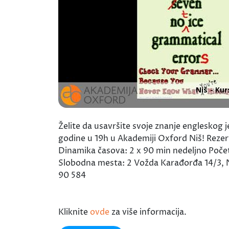
Želite da usavršite svoje znanje engleskog j
godine u 19h u Akademiji Oxford Niš! Rezer
Dinamika časova: 2 x 90 min nedeljno Poče
Slobodna mesta: 2 Vožda Karađorđa 14/3,
90 584
Kliknite
ovde
za više informacija.