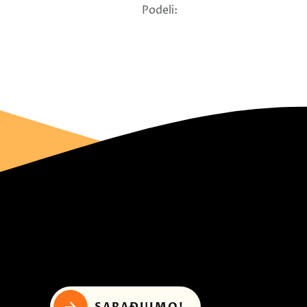
Podeli:
SARAĐUJMO!