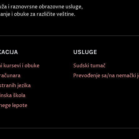
uža i raznovrsne obrazovne usluge,
nje i obuke za različite veštine.
ACIJA
USLUGE
i kursevi i obuke
Sudski tumač
 računara
Prevođenje sa/na nemački j
stranih jezika
inska škola
nege lepote