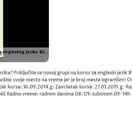
ezika? Priključite se novoj grupi na kursu za engleski jezi
višite svoje mesto na vreme jer je broj mesta ograničen! 
tak kursa: 16.09.2014.g. Završetak kursa: 27.01.2015.g. 
 Niš Radno vreme: radnim danima 08-17h subotom 09-14h 