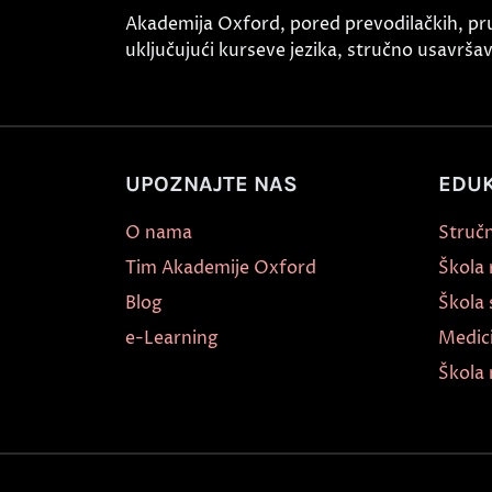
Akademija Oxford, pored prevodilačkih, pr
uključujući kurseve jezika, stručno usavršava
UPOZNAJTE NAS
EDUK
O nama
Stručn
Tim Akademije Oxford
Škola
Blog
Škola 
e-Learning
Medic
Škola 