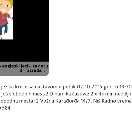
jezika kreće sa nastavom u petak 02.10.2015.god. u 19:30h. 
ima još slobodnih mesta! Dinamika časova: 2 x 45 min nedel
Slobodna mesta: 2 Vožda Karađorđa 14/3, Niš Radno vre
0 584