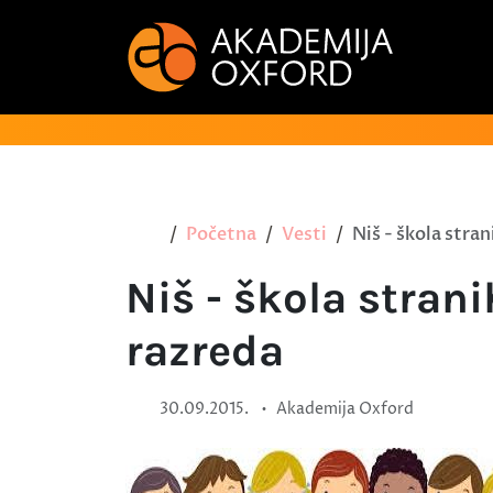
Početna
Vesti
Niš - škola stran
Niš - škola strani
razreda
•
30.09.2015.
Akademija Oxford