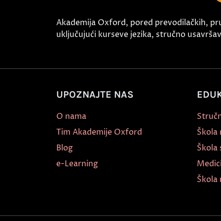
Akademija Oxford, pored prevodilačkih, pr
uključujući kurseve jezika, stručno usavršava
UPOZNAJTE NAS
EDUK
O nama
Stručn
Tim Akademije Oxford
Škola
Blog
Škola 
e-Learning
Medic
Škola 