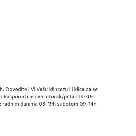
Dovedite i Vi Vašu klincezu ili klica da se
jno Raspored časova: utorak/petak 19:30-
me: radnim danima 08-19h subotom 09-14h