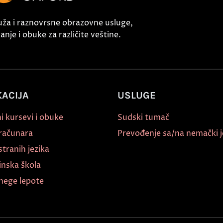
uža i raznovrsne obrazovne usluge,
nje i obuke za različite veštine.
ACIJA
USLUGE
i kursevi i obuke
Sudski tumač
 računara
Prevođenje sa/na nemački j
stranih jezika
inska škola
nege lepote