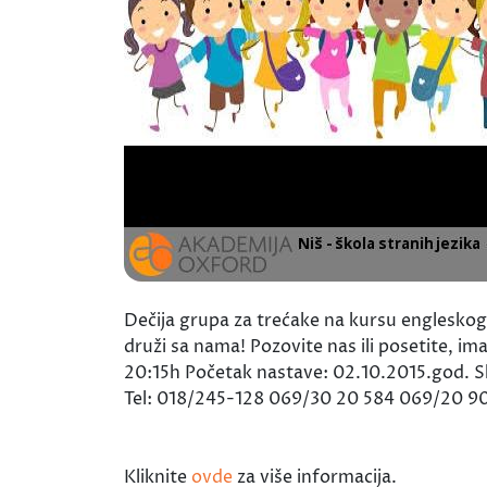
Dečija grupa za trećake na kursu engleskog 
druži sa nama! Pozovite nas ili posetite, 
20:15h Početak nastave: 02.10.2015.god. 
Tel: 018/245-128 069/30 20 584 069/20 9
Kliknite
ovde
za više informacija.