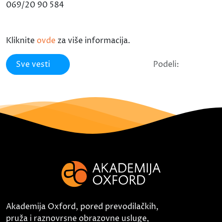
069/20 90 584
Kliknite
ovde
za više informacija.
Sve vesti
Podeli:
Akademija Oxford, pored prevodilačkih,
pruža i raznovrsne obrazovne usluge,