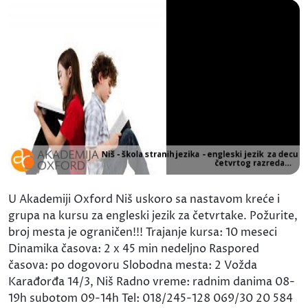
U Akademiji Oxford Niš uskoro sa nastavom kreće i
grupa na kursu za engleski jezik za četvrtake. Požurite,
broj mesta je ograničen!!! Trajanje kursa: 10 meseci
Dinamika časova: 2 x 45 min nedeljno Raspored
časova: po dogovoru Slobodna mesta: 2 Vožda
Karađorđa 14/3, Niš Radno vreme: radnim danima 08-
19h subotom 09-14h Tel: 018/245-128 069/30 20 584