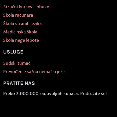
Stručni kursevi i obuke
Škola računara
Škola stranih jezika
Medicinska škola
Škola nege lepote
USLUGE
Sudski tumač
Prevođenje sa/na nemački jezik
PRATITE NAS
Preko 2.000.000 zadovoljnih kupaca. Pridružite se!