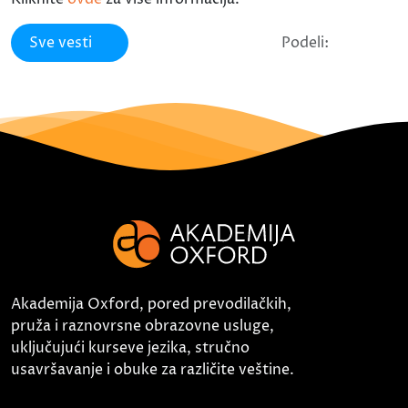
Sve vesti
Podeli:
Akademija Oxford, pored prevodilačkih,
pruža i raznovrsne obrazovne usluge,
uključujući kurseve jezika, stručno
usavršavanje i obuke za različite veštine.