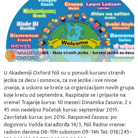
U Akademiji Oxford Niš su u ponudi kursevi stranih
jezika za decu i osnovce, za sve jezike i sve nivoe
znanja, a uskoro se kreće sa organizacijom novih grupa
koje kreću od septembra. Raspitajte se i prijavite na
vreme! Trajanje kursa: 10 meseci Dinamika časova: 2 x
45 min nedeljno Početak kursa: septembar 2015.
Završetak kursa: jun 2016. Raspored časova: po
dogovoru Vožda Karađorđa 14/3, Niš Radno vreme:
radnim danima 08-19h subotom 09-14h Tel: 018/245-