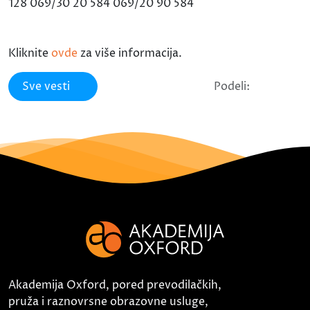
128 069/30 20 584 069/20 90 584
Kliknite
ovde
za više informacija.
Sve vesti
Podeli:
Akademija Oxford, pored prevodilačkih,
pruža i raznovrsne obrazovne usluge,