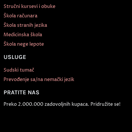
Stručni kursevi i obuke
Škola računara
Škola stranih jezika
Medicinska škola
Škola nege lepote
USLUGE
Sudski tumač
Prevođenje sa/na nemački jezik
PRATITE NAS
Preko 2.000.000 zadovoljnih kupaca. Pridružite se!