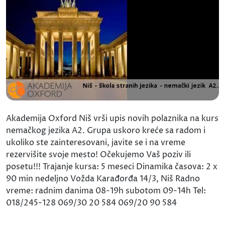
Akademija Oxford Niš vrši upis novih polaznika na kurs
nemačkog jezika A2. Grupa uskoro kreće sa radom i
ukoliko ste zainteresovani, javite se i na vreme
rezervišite svoje mesto! Očekujemo Vaš poziv ili
posetu!!! Trajanje kursa: 5 meseci Dinamika časova: 2 x
90 min nedeljno Vožda Karađorđa 14/3, Niš Radno
vreme: radnim danima 08-19h subotom 09-14h Tel:
018/245-128 069/30 20 584 069/20 90 584