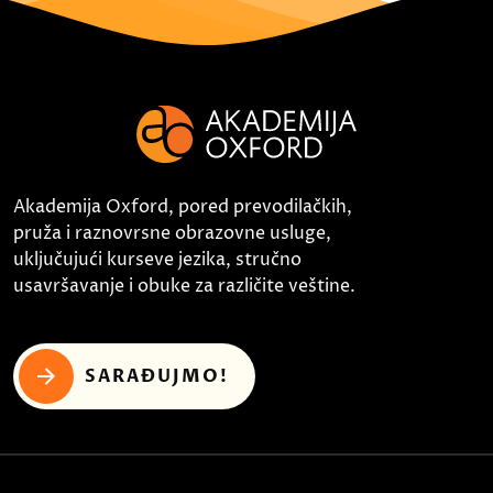
Akademija Oxford, pored prevodilačkih,
pruža i raznovrsne obrazovne usluge,
uključujući kurseve jezika, stručno
usavršavanje i obuke za različite veštine.
SARAĐUJMO!