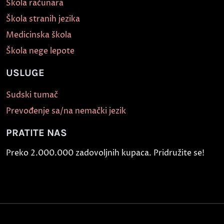
Škola računara
Škola stranih jezika
Medicinska škola
Škola nege lepote
USLUGE
Sudski tumač
Prevođenje sa/na nemački jezik
PRATITE NAS
Preko 2.000.000 zadovoljnih kupaca. Pridružite se!