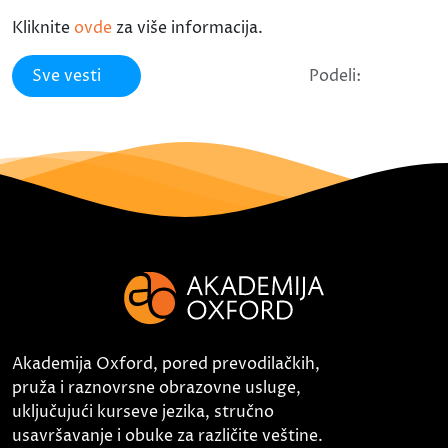
Kliknite
ovde
za više informacija.
Sve vesti
Podeli:
Akademija Oxford, pored prevodilačkih,
pruža i raznovrsne obrazovne usluge,
uključujući kurseve jezika, stručno
usavršavanje i obuke za različite veštine.