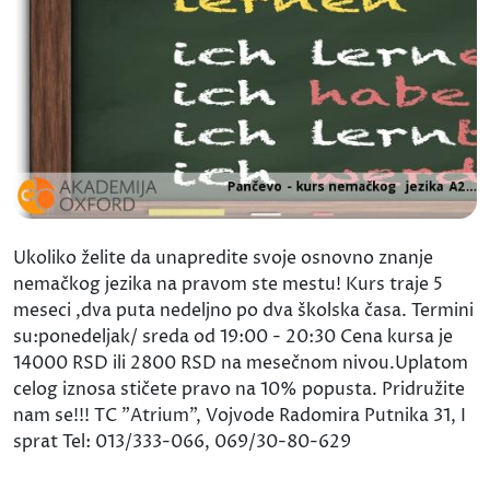
Ukoliko želite da unapredite svoje osnovno znanje
nemačkog jezika na pravom ste mestu! Kurs traje 5
meseci ,dva puta nedeljno po dva školska časa. Termini
su:ponedeljak/ sreda od 19:00 - 20:30 Cena kursa je
14000 RSD ili 2800 RSD na mesečnom nivou.Uplatom
celog iznosa stičete pravo na 10% popusta. Pridružite
nam se!!! TC "Atrium", Vojvode Radomira Putnika 31, I
sprat Tel: 013/333-066, 069/30-80-629