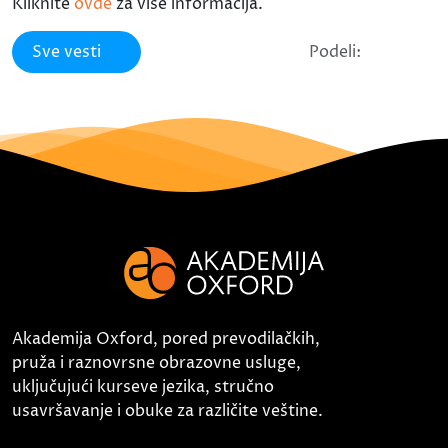
Kliknite
ovde
za više informacija.
Sve vesti
Podeli:
Akademija Oxford, pored prevodilačkih,
pruža i raznovrsne obrazovne usluge,
uključujući kurseve jezika, stručno
usavršavanje i obuke za različite veštine.