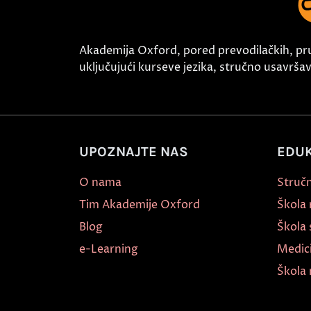
Akademija Oxford, pored prevodilačkih, pr
uključujući kurseve jezika, stručno usavršava
UPOZNAJTE NAS
EDUK
O nama
Stručn
Tim Akademije Oxford
Škola
Blog
Škola 
e-Learning
Medic
Škola 