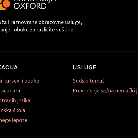
uža i raznovrsne obrazovne usluge,
nje i obuke za različite veštine.
ACIJA
USLUGE
i kursevi i obuke
Sudski tumač
 računara
Prevođenje sa/na nemački j
stranih jezika
inska škola
nege lepote