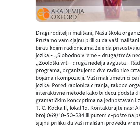
Dragi roditelji i mališani, Naša škola org
Pružamo vam sjajnu priliku da vaši mališan
birati kojim radionicama žele da prisustvuj
jezika - ,,Slobodno vreme - druga/treća nede
,,Zoološki vrt - druga nedelja avgusta - Rad
programa, organizujemo dve radionice crtanj
bojama i kompoziciji. Vaši mali umetnici će 
jezika: Pored radionica crtanja, takođe orga
interaktivne metode kako bi decu podstakli
gramatičkim konceptima na jednostavan i zani
T. C. Kocka II, lokal 1b. Kontaktirajte nas:
broj 069/10-50-584 ili putem e-pošte na 
sjajnu priliku da vaši mališani provedu vrem