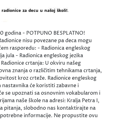
6 do 10 godina - POTPUNO BESPLATNO!
. Radionice nisu povezane pa deca mogu
dećem rasporedu: - Radionica engleskog
ja jula - Radionica engleskog jezika
a Radionice crtanja: U okviru našeg
ovna znanja o različitim tehnikama crtanja,
štovitost kroz crteže. Radionice engleskog
 nastavnika će koristiti zabavne i
a će se upoznati sa osnovnim vokabularom i
jama naše škole na adresi: Kralja Petra I,
tna pitanja, slobodno nas kontaktirajte na
potrebne informacije. Ne propustite ovu