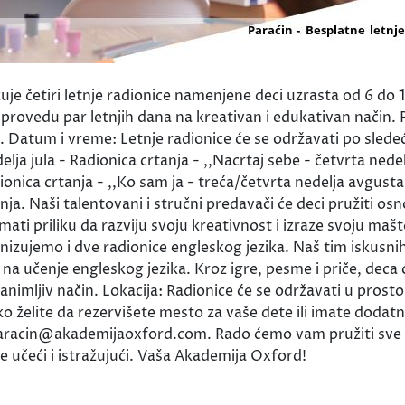
anizuje četiri letnje radionice namenjene deci uzrasta od 
i provedu par letnjih dana na kreativan i edukativan način
u. Datum i vreme: Letnje radionice će se održavati po sle
lja jula - Radionica crtanja - ,,Nacrtaj sebe - četvrta nedel
ionica crtanja - ,,Ko sam ja - treća/četvrta nedelja avgust
a. Naši talentovani i stručni predavači će deci pružiti osn
imati priliku da razviju svoju kreativnost i izraze svoju ma
nizujemo i dve radionice engleskog jezika. Naš tim iskusnih
 na učenje engleskog jezika. Kroz igre, pesme i priče, dec
mljiv način. Lokacija: Radionice će se održavati u prostori
 Ako želite da rezervišete mesto za vaše dete ili imate doda
paracin@akademijaoxford.com. Rado ćemo vam pružiti sve 
e učeći i istražujući. Vaša Akademija Oxford!