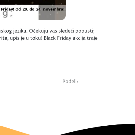
kog jezika. Očekuju vas sledeći popusti;
, upis je u toku! Black Friday akcija traje
Podeli: