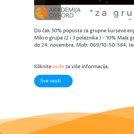
Do čak 30% popusta za grupne kurseve engle
Mikro grupa (2 i 3 polaznika ) - 10% Mala g
do 24. novembra. Mob: 069/10-50-584, te
Kliknite
ovde
za više informacija.
Sve vesti