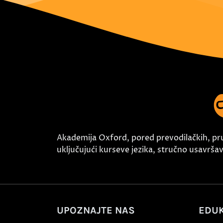
Akademija Oxford, pored prevodilačkih, pr
uključujući kurseve jezika, stručno usavršava
UPOZNAJTE NAS
EDUK