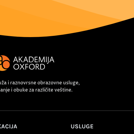
uža i raznovrsne obrazovne usluge,
nje i obuke za različite veštine.
ACIJA
USLUGE