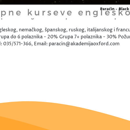
skog, nemačkog, španskog, ruskog, italijanskog i francus
rupa do 6 polaznika - 20% Grupa 7+ polaznika - 30% Požurite
l: 035/571-366, Email: paracin@akademijaoxford.com