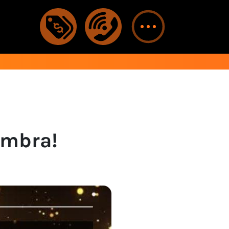
embra!