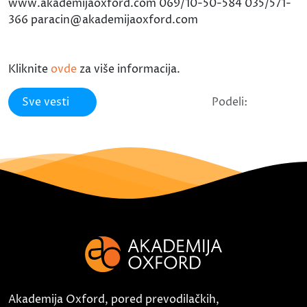
www.akademijaoxford.com 069/10-50-584 035/571-
366 paracin@akademijaoxford.com
Kliknite
ovde
za više informacija.
Sve vesti
Podeli:
Akademija Oxford, pored prevodilačkih,