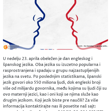
U nedelju 23. aprila obeležen je dan engleskog i
španskog jezika. Oba jezika su izuzetno popularna i
rasprostranjena i spadaju u grupu najzastupljenijih
jezika na svetu. Po poslednjim statistikama, španski
jezik govori oko 550 miliona ljudi, dok engleski broji
više od milijardu govornika, među kojima su ljudi čiji su
ovo maternji jezici, kao i oni koji se njima služe kao
drugim jezikom. Koji jezik biste pre naučili? Za više
informacija kontaktirajte nas ili posetite naš sajt: