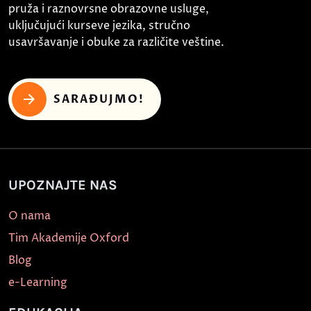
pruža i raznovrsne obrazovne usluge,
uključujući kurseve jezika, stručno
usavršavanje i obuke za različite veštine.
SARAĐUJMO!
UPOZNAJTE NAS
O nama
Tim Akademije Oxford
Blog
e-Learning