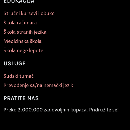
EDUKACIJA
Stručni kursevi i obuke
Škola računara
Škola stranih jezika
Medicinska škola
Škola nege lepote
USLUGE
Sudski tumač
Prevođenje sa/na nemački jezik
PRATITE NAS
Preko 2.000.000 zadovoljnih kupaca. Pridružite se!