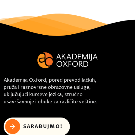
Akademija Oxford, pored prevodilačkih,
pruža i raznovrsne obrazovne usluge,
uključujući kurseve jezika, stručno
usavršavanje i obuke za različite veštine.
SARAĐUJMO!