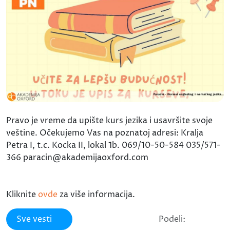
Pravo je vreme da upište kurs jezika i usavršite svoje
veštine. Očekujemo Vas na poznatoj adresi: Kralja
Petra I, t.c. Kocka II, lokal 1b. 069/10-50-584 035/571-
366 paracin@akademijaoxford.com
Kliknite
ovde
za više informacija.
Sve vesti
Podeli: