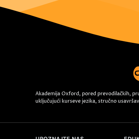
Akademija Oxford, pored prevodilačkih, pr
uključujući kurseve jezika, stručno usavršava
UPOZNAJTE NAS
EDUK