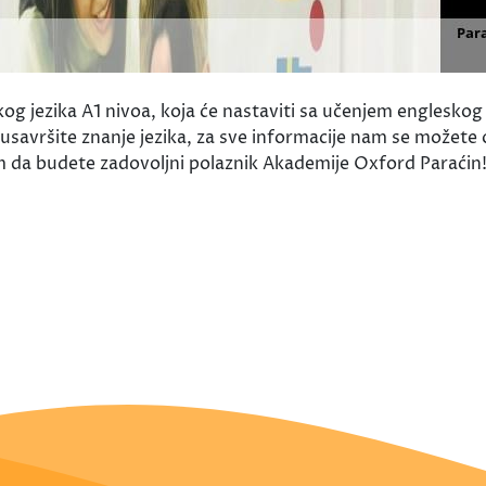
g jezika A1 nivoa, koja će nastaviti sa učenjem engleskog 
 usavršite znanje jezika, za sve informacije nam se možete o
m da budete zadovoljni polaznik Akademije Oxford Paraći