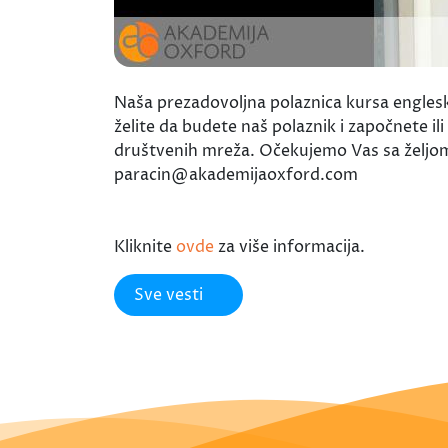
Naša prezadovoljna polaznica kursa englesko
želite da budete naš polaznik i započnete ili
društvenih mreža. Očekujemo Vas sa željo
paracin@akademijaoxford.com
Kliknite
ovde
za više informacija.
Sve vesti