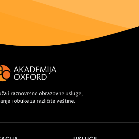
uža i raznovrsne obrazovne usluge,
nje i obuke za različite veštine.
ACIJA
USLUGE