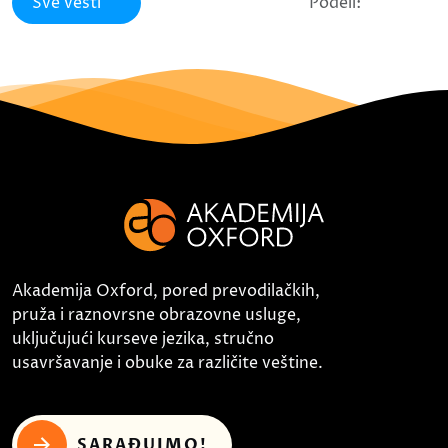
Sve vesti
Podeli:
Akademija Oxford, pored prevodilačkih,
pruža i raznovrsne obrazovne usluge,
uključujući kurseve jezika, stručno
usavršavanje i obuke za različite veštine.
SARAĐUJMO!