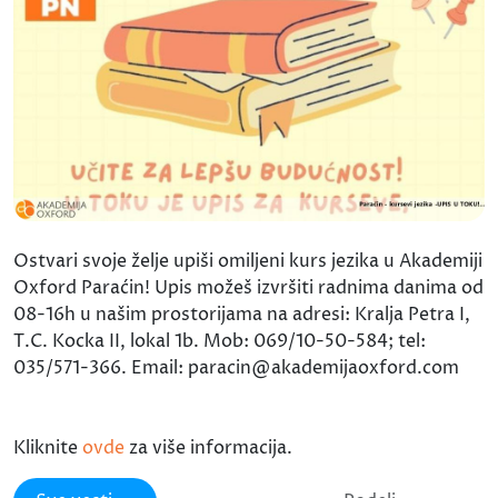
Ostvari svoje želje upiši omiljeni kurs jezika u Akademiji
Oxford Paraćin! Upis možeš izvršiti radnima danima od
08-16h u našim prostorijama na adresi: Kralja Petra I,
T.C. Kocka II, lokal 1b. Mob: 069/10-50-584; tel:
035/571-366. Email: paracin@akademijaoxford.com
Kliknite
ovde
za više informacija.