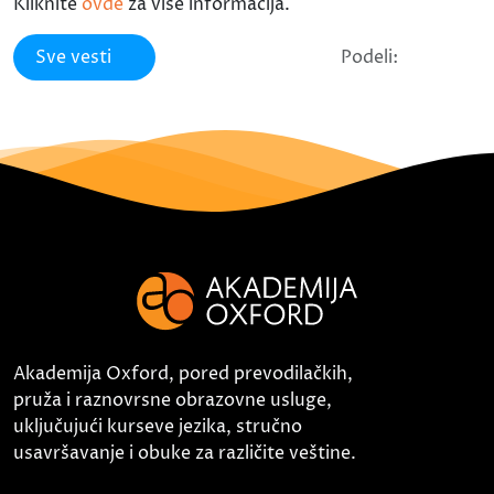
Kliknite
ovde
za više informacija.
Sve vesti
Podeli:
Akademija Oxford, pored prevodilačkih,
pruža i raznovrsne obrazovne usluge,
uključujući kurseve jezika, stručno
usavršavanje i obuke za različite veštine.