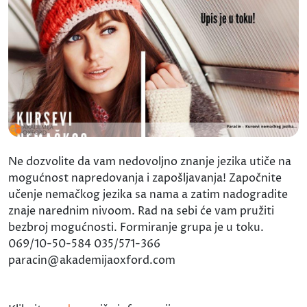
Ne dozvolite da vam nedovoljno znanje jezika utiče na
mogućnost napredovanja i zapošljavanja! Započnite
učenje nemačkog jezika sa nama a zatim nadogradite
znaje narednim nivoom. Rad na sebi će vam pružiti
bezbroj mogućnosti. Formiranje grupa je u toku.
069/10-50-584 035/571-366
paracin@akademijaoxford.com