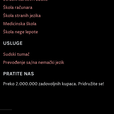
Škola računara
Škola stranih jezika
Medicinska škola
Škola nege lepote
USLUGE
Sudski tumač
Prevođenje sa/na nemački jezik
PRATITE NAS
Preko 2.000.000 zadovoljnih kupaca. Pridružite se!