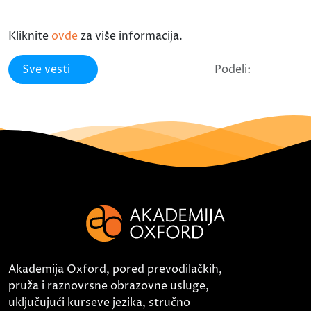
Kliknite
ovde
za više informacija.
Sve vesti
Podeli:
Akademija Oxford, pored prevodilačkih,
pruža i raznovrsne obrazovne usluge,
uključujući kurseve jezika, stručno