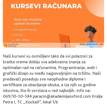
Naši kursevi su osmišljeni tako da svi polaznici za
kratko vreme dobiju sva adekvatna znanja za
optimalan rad na računarima. Programiranje, web i
grafički dizajn su među najpovoljnijim na tržištu. Naši
predavači poseduju sve neophodne diplome i
sertifikate za obavljanje obuka, a iza njih su godine
iskustva, što ih svrstava u red najboljih. Info na:
069/10-50-584 paracin@akademijaoxford.com Kralja
Petra I, TC ,,KockaII", lokal 1/b